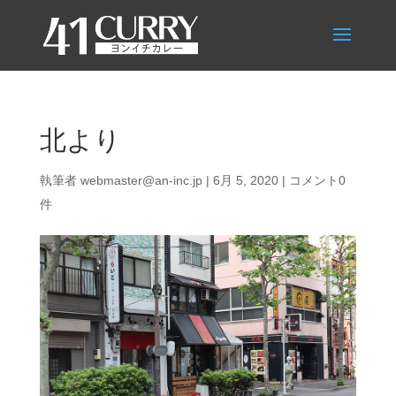
北より
執筆者
webmaster@an-inc.jp
|
6月 5, 2020
|
コメント0
件